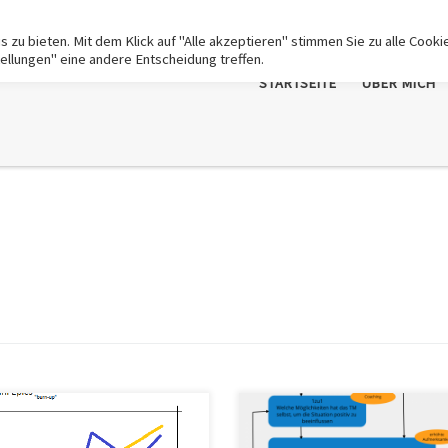
zu bieten. Mit dem Klick auf "Alle akzeptieren" stimmen Sie zu alle Cooki
tellungen" eine andere Entscheidung treffen.
STARTSEITE
ÜBER MICH
 letztens habe ich von einem in
Zu Konflikten lässt sich eine
ität erfahrenen Menschen gehört,
umfangreiche psychologische un