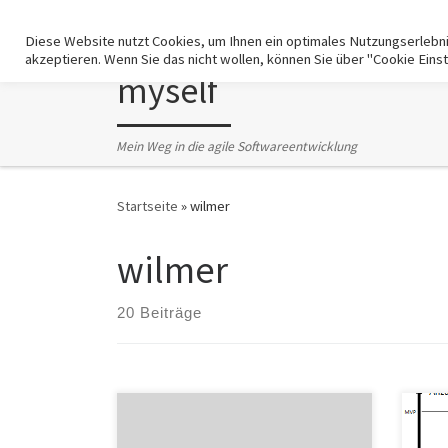
For getting agile
Zum Inhalt springen
Diese Website nutzt Cookies, um Ihnen ein optimales Nutzungserlebnis 
akzeptieren. Wenn Sie das nicht wollen, können Sie über "Cookie Eins
myself
Mein Weg in die agile Softwareentwicklung
Startseite
»
wilmer
wilmer
20 Beiträge
Immer wieder stolpert man über
Auch
etwas, was man für interessant und
Agil