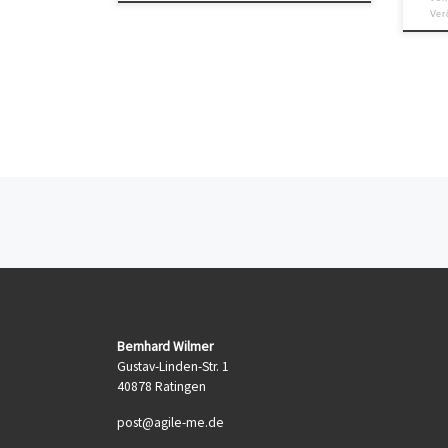
Ver
Beitragsnavigation
Bernhard Wilmer
Gustav-Linden-Str. 1
40878 Ratingen
post@agile-me.de