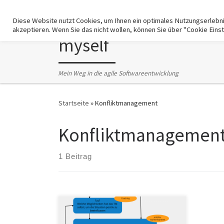
For getting agile
Zum Inhalt springen
Diese Website nutzt Cookies, um Ihnen ein optimales Nutzungserlebnis 
akzeptieren. Wenn Sie das nicht wollen, können Sie über "Cookie Eins
myself
Mein Weg in die agile Softwareentwicklung
Startseite
»
Konfliktmanagement
Konfliktmanagemen
1 Beitrag
Zu Konflikten lässt sich eine
umfangreiche psychologische und