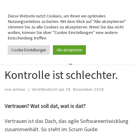
For getting agile myself
Zum Inhalt springen
Search
Me
Diese Website nutzt Cookies, um Ihnen ein optimales
Nutzungserlebnis zu bieten. Mit dem Klick auf "Alle akzeptieren"
stimmen Sie zu alle Cookies zu akzeptieren. Wenn Sie das nicht
Startseite
»
agil werden
»
Vertrauen ist gut. Kontrolle ist schlechter.
wollen, können Sie über "Cookie Einstellungen" eine andere
Entscheidung treffen.
AGIL WERDEN
MAL GEMACHT
Cookie Einstellungen
Alle akzeptieren
Vertrauen ist gut.
Kontrolle ist schlechter.
von
wilmer
|
Veröffentlicht am
29. November 2018
Vertrauen? Wat soll dat, wat is dat?
Vertrauen ist das Dach, das agile Softwareentwicklung
zusammenhält. So steht im Scrum Guide: