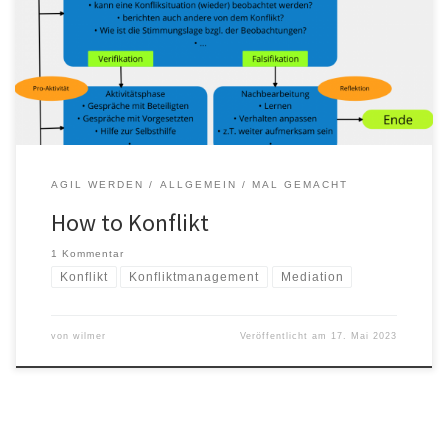
sein ein Kern des akademischen Diskurses. Wenn man das also
möchte, dann kann man sich in Gänze darin vertiefen und in die
einzelnen Teile, Phasen, Modelle usw. einsteigen und sich
umfassend (aus-)bilden. Aber […]
AGIL WERDEN
ALLGEMEIN
MAL GEMACHT
How to Konflikt
1 Kommentar
Konflikt
Konfliktmanagement
Mediation
von
wilmer
Veröffentlicht am
17. Mai 2023