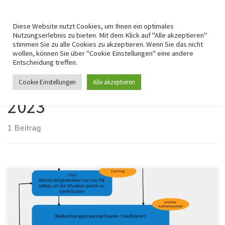
For getting agile myself
Zum Inhalt springen
Search
Me
Diese Website nutzt Cookies, um Ihnen ein optimales
Nutzungserlebnis zu bieten. Mit dem Klick auf "Alle akzeptieren"
stimmen Sie zu alle Cookies zu akzeptieren. Wenn Sie das nicht
Startseite
»
2023
»
Mai
wollen, können Sie über "Cookie Einstellungen" eine andere
Entscheidung treffen.
Monatliche Archive:
Mai
Cookie Einstellungen
Alle akzeptieren
2023
1 Beitrag
Zu Konflikten lässt sich eine umfangreiche psychologische und
soziologische Fachliteratur finden. Das Thema war, ist und wird