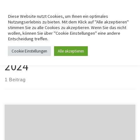
For getting agile myself
Zum Inhalt springen
Search
Me
Diese Website nutzt Cookies, um Ihnen ein optimales
Nutzungserlebnis zu bieten. Mit dem Klick auf "Alle akzeptieren"
stimmen Sie zu alle Cookies zu akzeptieren. Wenn Sie das nicht
Startseite
»
2024
»
März
wollen, können Sie über "Cookie Einstellungen" eine andere
Entscheidung treffen.
Monatliche Archive:
März
Cookie Einstellungen
Alle akzeptieren
2024
1 Beitrag
Immer wieder stolpert man über etwas, was man für interessant
und bewahrenswert hält und dann legt man es in die Tasche. Kaum