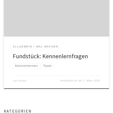
zwei Jahre später fischt man einen vergilbten und zerknüddelten
Zettel aus eben jener Tasche und denkt sich: ja, das ist interessant
und bewahrenswert, nur bitte nicht noch mal […]
ALLGEMEIN
MAL MACHEN
Fundstück: Kennenlernfragen
Kennenlernen
Team
von
wilmer
Veröffentlicht am
1. März 2024
KATEGORIEN