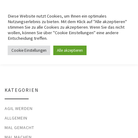
For getting agile myself
Zum Inhalt springen
Search
Me
Diese Website nutzt Cookies, um Ihnen ein optimales
Nutzungserlebnis zu bieten. Mit dem Klick auf "Alle akzeptieren"
stimmen Sie zu alle Cookies zu akzeptieren. Wenn Sie das nicht
Startseite
»
Startseite
wollen, können Sie über "Cookie Einstellungen" eine andere
Entscheidung treffen.
Startseite
Cookie Einstellungen
Alle akzeptieren
KATEGORIEN
AGIL WERDEN
ALLGEMEIN
MAL GEMACHT
MAL MACHEN